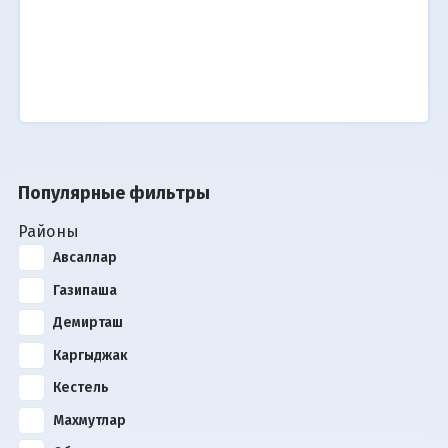
Популярные фильтры
Районы
Авсаллар
Газипаша
Демирташ
Каргыджак
Кестель
Махмутлар