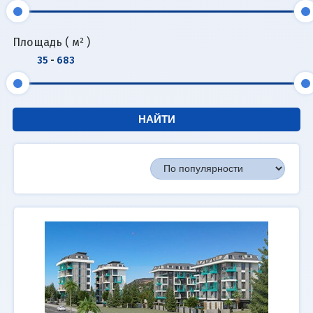
Площадь ( м² )
35
-
683