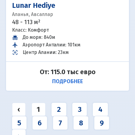
Lunar Hediye
Аланья, Авсаллар
48 - 113 м²
Класс: Комфорт
До моря
:
840м
Аэропорт Анталии
:
101км
Центр Алании
:
23км
От: 115.0 тыс евро
ПОДРОБНЕЕ
‹
1
2
3
4
5
6
7
8
9