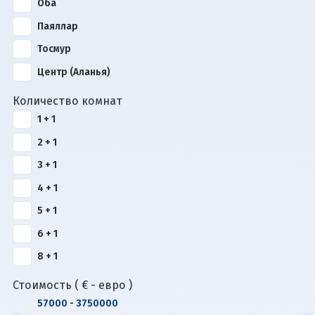
Оба
Паяллар
Тосмур
Центр (Аланья)
Количество комнат
1 + 1
2 + 1
3 + 1
4 + 1
5 + 1
6 + 1
8 + 1
Стоимость ( € - евро )
57000
-
3750000